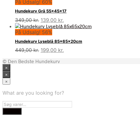
På Udsalg! 60%
Hundekurv Grå 55x45x17
Den
Den
349,00
kr.
139,00
kr.
oprindelige
aktuelle
På Udsalg! 56%
pris
pris
var:
er:
Hundekurv Lyseblå 85x65x20cm
349,00 kr..
139,00 kr..
Den
Den
449,00
kr.
199,00
kr.
oprindelige
aktuelle
© Den Bedste Hundekurv
pris
pris
×
var:
er:
449,00 kr..
199,00 kr..
×
×
What are you looking for?