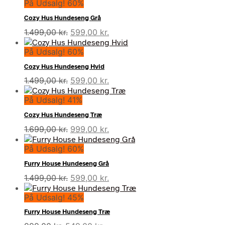
På Udsalg! 60%
Cozy Hus Hundeseng Grå
Den
Den
1.499,00
kr.
599,00
kr.
oprindelige
aktuelle
På Udsalg! 60%
pris
pris
var:
er:
Cozy Hus Hundeseng Hvid
1.499,00 kr..
599,00 kr..
Den
Den
1.499,00
kr.
599,00
kr.
oprindelige
aktuelle
På Udsalg! 41%
pris
pris
var:
er:
Cozy Hus Hundeseng Træ
1.499,00 kr..
599,00 kr..
Den
Den
1.699,00
kr.
999,00
kr.
oprindelige
aktuelle
På Udsalg! 60%
pris
pris
var:
er:
Furry House Hundeseng Grå
1.699,00 kr..
999,00 kr..
Den
Den
1.499,00
kr.
599,00
kr.
oprindelige
aktuelle
På Udsalg! 45%
pris
pris
var:
er:
Furry House Hundeseng Træ
1.499,00 kr..
599,00 kr..