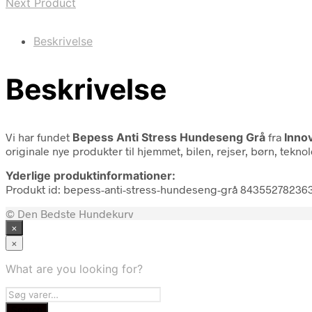
Next Product
Beskrivelse
Beskrivelse
Vi har fundet
Bepess Anti Stress Hundeseng Grå
fra
Inno
originale nye produkter til hjemmet, bilen, rejser, børn, tekno
Yderlige produktinformationer:
Produkt id: bepess-anti-stress-hundeseng-grå 84355278236
© Den Bedste Hundekurv
×
×
What are you looking for?