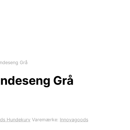
undeseng Grå
undeseng Grå
ds Hundekurv
Varemærke:
Innovagoods