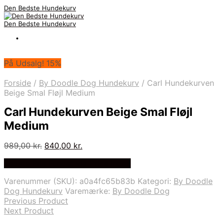
Den Bedste Hundekurv
Den Bedste Hundekurv
På Udsalg! 15%
Forside
/
By Doodle Dog Hundekurv
/
Carl Hundekurven
Beige Smal Fløjl Medium
Carl Hundekurven Beige Smal Fløjl
Medium
Den
Den
989,00
kr.
840,00
kr.
oprindelige
aktuelle
Bedste Pris Fundet via Price Index
pris
pris
var:
er:
Varenummer (SKU):
a0a4fc65b83b
Kategori:
By Doodle
989,00 kr..
840,00 kr..
Dog Hundekurv
Varemærke:
By Doodle Dog
Previous Product
Next Product