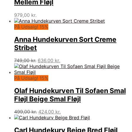
Mellem Fløjl
979,00
kr.
På Udsalg! 15%
Anna Hundekurven Sort Creme
Stribet
Den
Den
749,00
kr.
636,00
kr.
oprindelige
aktuelle
pris
pris
var:
er:
På Udsalg! 15%
749,00 kr..
636,00 kr..
Olaf Hundekurven Til Sofaen Smal
Fløjl Beige Smal Fløjl
Den
Den
499,00
kr.
424,00
kr.
oprindelige
aktuelle
pris
pris
var:
er:
Carl Hundekurv Beige Bred Fløjl