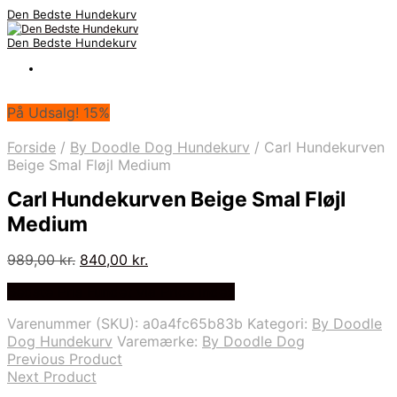
Den Bedste Hundekurv
Den Bedste Hundekurv
På Udsalg! 15%
Forside
/
By Doodle Dog Hundekurv
/
Carl Hundekurven
Beige Smal Fløjl Medium
Carl Hundekurven Beige Smal Fløjl
Medium
Den
Den
989,00
kr.
840,00
kr.
oprindelige
aktuelle
Bedste Pris Fundet via Price Index
pris
pris
var:
er:
Varenummer (SKU):
a0a4fc65b83b
Kategori:
By Doodle
989,00 kr..
840,00 kr..
Dog Hundekurv
Varemærke:
By Doodle Dog
Previous Product
Next Product