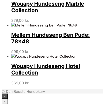
Wouapy Hundeseng Marble
Collection
279,00
kr.
Mellem Hundeseng Ben Pude:
78×48
999,00
kr.
Wouapy Hundeseng Hotel
Collection
369,00
kr.
© Den Bedste Hundekurv
×
×