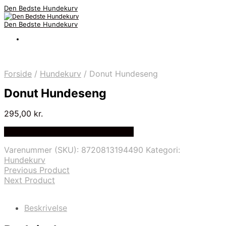
Den Bedste Hundekurv
Den Bedste Hundekurv
Forside
/
Hundekurv
/
Donut Hundeseng
Donut Hundeseng
295,00
kr.
Bedste Pris Fundet via Price Index
Varenummer (SKU):
8720813194490
Kategori:
Hundekurv
Previous Product
Next Product
Beskrivelse