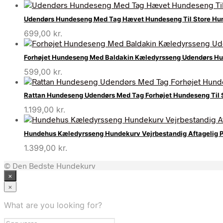
Udendørs Hundeseng Med Tag Hævet Hundeseng Til Store Hu
699,00
kr.
Forhøjet Hundeseng Med Baldakin Kæledyrsseng Udendørs Hun
599,00
kr.
Rattan Hundeseng Udendørs Med Tag Forhøjet Hundeseng Til
1.199,00
kr.
Hundehus Kæledyrsseng Hundekurv Vejrbestandig Aftagelig P
1.399,00
kr.
© Den Bedste Hundekurv
×
×
What are you looking for?