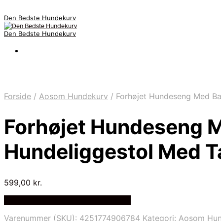
Den Bedste Hundekurv
Den Bedste Hundekurv
Forside
/
Aosom Hundekurv
/
Forhøjet Hundeseng Med Bal
Forhøjet Hundeseng 
Hundeliggestol Med Ta
599,00
kr.
Bedste Pris Fundet via Price Index
Varenummer (SKU):
4251774906784
Kategori:
Aosom Hun