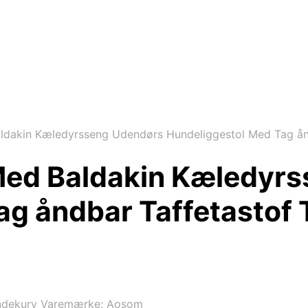
dakin Kæledyrsseng Udendørs Hundeliggestol Med Tag ånd
Med Baldakin Kæledyr
g åndbar Taffetastof 
dekurv
Varemærke:
Aosom