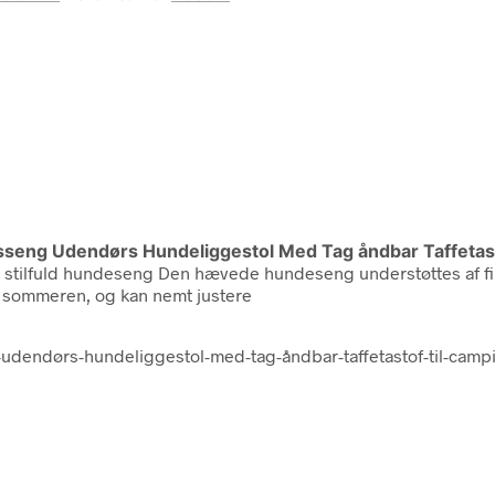
seng Udendørs Hundeliggestol Med Tag åndbar Taffetast
n stilfuld hundeseng Den hævede hundeseng understøttes af fir
 sommeren, og kan nemt justere
udendørs-hundeliggestol-med-tag-åndbar-taffetastof-til-camp