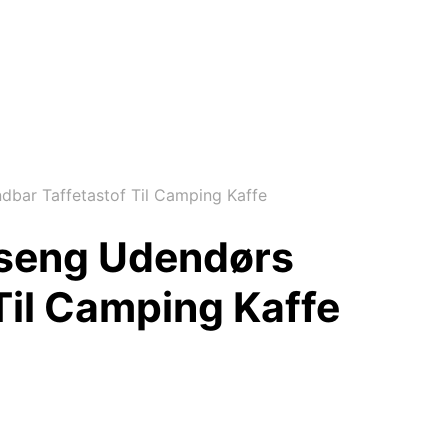
bar Taffetastof Til Camping Kaffe
sseng Udendørs
Til Camping Kaffe