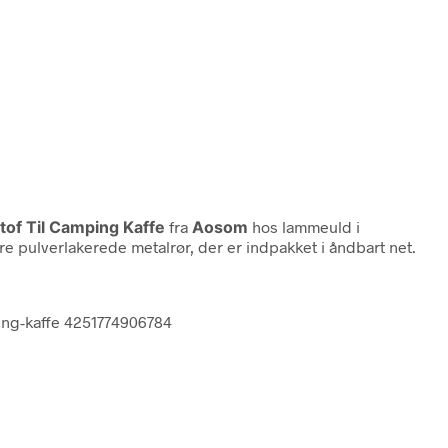
of Til Camping Kaffe
fra
Aosom
hos lammeuld i
e pulverlakerede metalrør, der er indpakket i åndbart net.
ing-kaffe 4251774906784