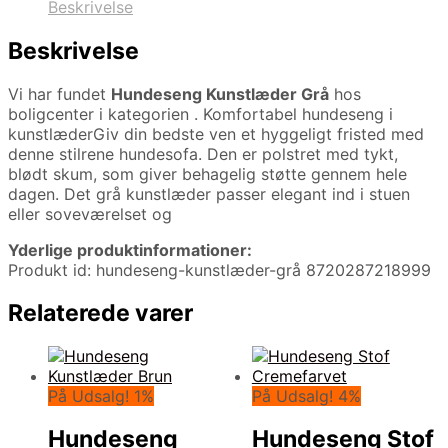
Beskrivelse
Beskrivelse
Vi har fundet
Hundeseng Kunstlæder Grå
hos
boligcenter i kategorien
. Komfortabel hundeseng i
kunstlæderGiv din bedste ven et hyggeligt fristed med
denne stilrene hundesofa. Den er polstret med tykt,
blødt skum, som giver behagelig støtte gennem hele
dagen. Det grå kunstlæder passer elegant ind i stuen
eller soveværelset og
Yderlige produktinformationer:
Produkt id: hundeseng-kunstlæder-grå 8720287218999
Relaterede varer
På Udsalg! 1%
På Udsalg! 4%
Hundeseng
Hundeseng Stof