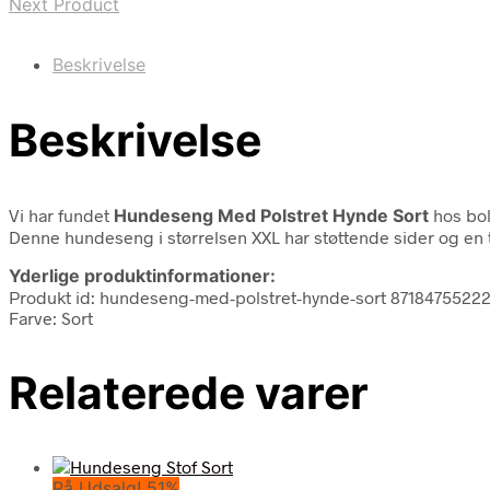
Next Product
Beskrivelse
Beskrivelse
Vi har fundet
Hundeseng Med Polstret Hynde Sort
hos bol
Denne hundeseng i størrelsen XXL har støttende sider og en ty
Yderlige produktinformationer:
Produkt id: hundeseng-med-polstret-hynde-sort 8718475522
Farve: Sort
Relaterede varer
På Udsalg! 51%