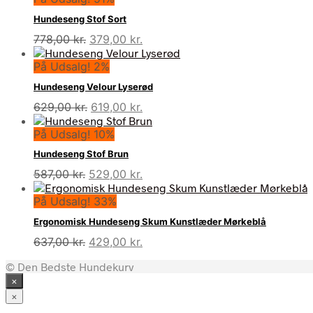
Hundeseng Stof Sort
Den
Den
778,00
kr.
379,00
kr.
oprindelige
aktuelle
På Udsalg! 2%
pris
pris
var:
er:
Hundeseng Velour Lyserød
778,00 kr..
379,00 kr..
Den
Den
629,00
kr.
619,00
kr.
oprindelige
aktuelle
På Udsalg! 10%
pris
pris
var:
er:
Hundeseng Stof Brun
629,00 kr..
619,00 kr..
Den
Den
587,00
kr.
529,00
kr.
oprindelige
aktuelle
På Udsalg! 33%
pris
pris
var:
er:
Ergonomisk Hundeseng Skum Kunstlæder Mørkeblå
587,00 kr..
529,00 kr..
Den
Den
637,00
kr.
429,00
kr.
oprindelige
aktuelle
© Den Bedste Hundekurv
pris
pris
×
var:
er:
637,00 kr..
429,00 kr..
×