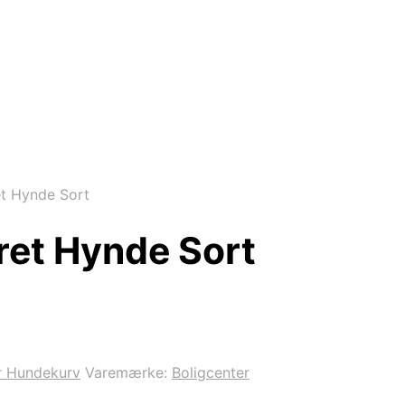
t Hynde Sort
et Hynde Sort
r Hundekurv
Varemærke:
Boligcenter