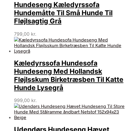
Hundeseng Kæledyrssofa
Hundemåtte Til Små Hunde Til
Fløjlsagtig Grå
799,00
kr.
Kæledyrssofa Hundesofa
Hundeseng Med Hollandsk
Fløjlsskum Birketræsben Til Katte
Hunde Lysegrå
999,00
kr.
Udendørs Hundeseng Hævet