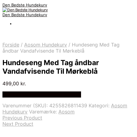
Den Bedste Hundekurv
Den Bedste Hundekurv
Forside
/
Aosom Hundekurv
/
Hundeseng Med Tag
åndbar Vandafvisende Til Mørkeblå
Hundeseng Med Tag åndbar
Vandafvisende Til Mørkeblå
499,00
kr.
Bedste Pris Fundet via Price Index
Varenummer (SKU):
4255826811439
Kategori:
Aosom
Hundekurv
Varemærke:
Aosom
Previous Product
Next Product