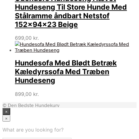
Hundeseng Til Store Hunde Med
Stålramme åndbart Netstof
152x94x23 Beige
699,00
kr.
Hundesofa Med Blødt Betræk
Kæledyrssofa Med Træben
Hundeseng
899,00
kr.
© Den Bedste Hundekurv
×
×
What are you looking for?