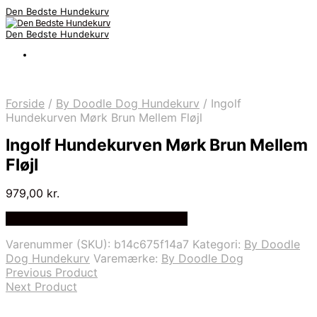
Den Bedste Hundekurv
Den Bedste Hundekurv
Forside
/
By Doodle Dog Hundekurv
/
Ingolf
Hundekurven Mørk Brun Mellem Fløjl
Ingolf Hundekurven Mørk Brun Mellem
Fløjl
979,00
kr.
Bedste Pris Fundet via Price Index
Varenummer (SKU):
b14c675f14a7
Kategori:
By Doodle
Dog Hundekurv
Varemærke:
By Doodle Dog
Previous Product
Next Product