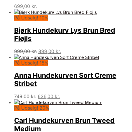
699,00
kr.
På Udsalg! 10%
Bjørk Hundekurv Lys Brun Bred
Fløjls
Den
Den
999,00
kr.
899,00
kr.
oprindelige
aktuelle
På Udsalg! 15%
pris
pris
var:
er:
Anna Hundekurven Sort Creme
999,00 kr..
899,00 kr..
Stribet
Den
Den
749,00
kr.
636,00
kr.
oprindelige
aktuelle
På Udsalg! 20%
pris
pris
var:
er:
Carl Hundekurven Brun Tweed
749,00 kr..
636,00 kr..
Medium