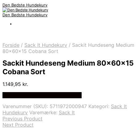
Den Bedste Hundekurv
Den Bedste Hundekurv
Forside
/
Sack It Hundekurv
/
Sackit Hundeseng Medium
80x60x15 Cobana Sort
Sackit Hundeseng Medium 80x60x15
Cobana Sort
1.149,95
kr.
Bedste Pris Fundet via Price Index
Varenummer (SKU):
5711972000947
Kategori:
Sack It
Hundekurv
Varemærke:
Sack It
Previous Product
Next Product