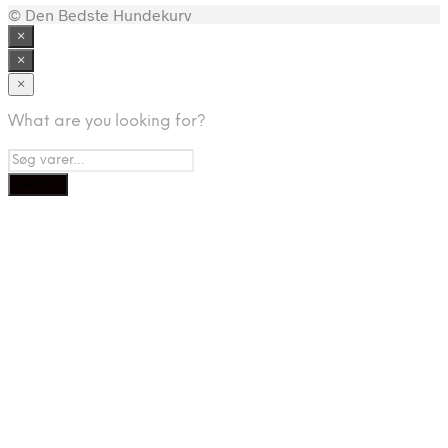
© Den Bedste Hundekurv
×
×
×
What are you looking for?