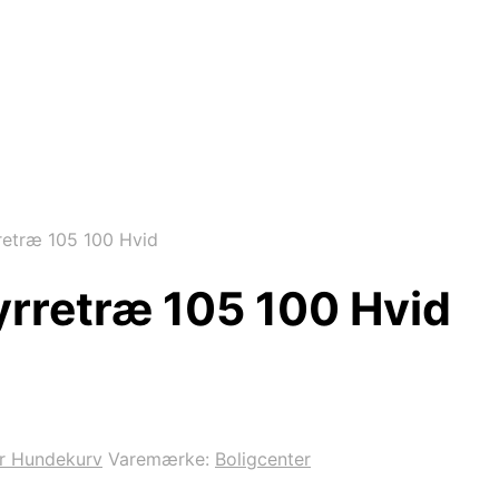
etræ 105 100 Hvid
rretræ 105 100 Hvid
er Hundekurv
Varemærke:
Boligcenter