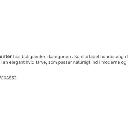
center
hos boligcenter i kategorien
. Komfortabel hundeseng i t
i en elegant hvid farve, som passer naturligt ind i moderne og 
87208853