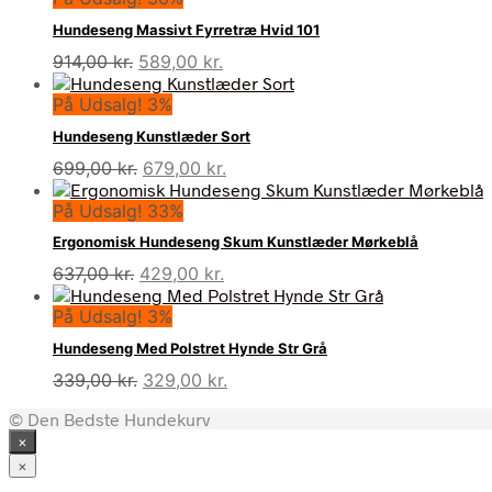
Hundeseng Massivt Fyrretræ Hvid 101
Den
Den
914,00
kr.
589,00
kr.
oprindelige
aktuelle
På Udsalg! 3%
pris
pris
var:
er:
Hundeseng Kunstlæder Sort
914,00 kr..
589,00 kr..
Den
Den
699,00
kr.
679,00
kr.
oprindelige
aktuelle
På Udsalg! 33%
pris
pris
var:
er:
Ergonomisk Hundeseng Skum Kunstlæder Mørkeblå
699,00 kr..
679,00 kr..
Den
Den
637,00
kr.
429,00
kr.
oprindelige
aktuelle
På Udsalg! 3%
pris
pris
var:
er:
Hundeseng Med Polstret Hynde Str Grå
637,00 kr..
429,00 kr..
Den
Den
339,00
kr.
329,00
kr.
oprindelige
aktuelle
© Den Bedste Hundekurv
pris
pris
×
var:
er:
339,00 kr..
329,00 kr..
×