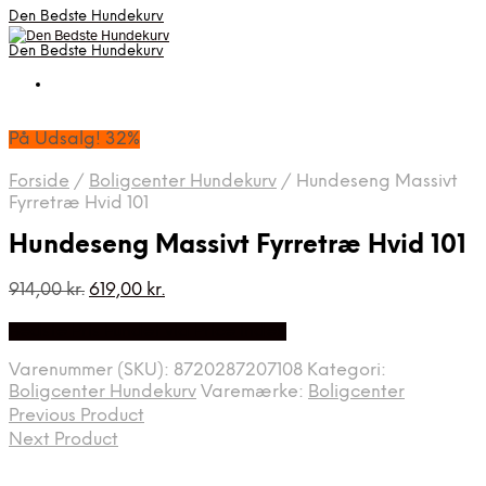
Den Bedste Hundekurv
Den Bedste Hundekurv
På Udsalg! 32%
Forside
/
Boligcenter Hundekurv
/
Hundeseng Massivt
Fyrretræ Hvid 101
Hundeseng Massivt Fyrretræ Hvid 101
Den
Den
914,00
kr.
619,00
kr.
oprindelige
aktuelle
Bedste Pris Fundet via Price Index
pris
pris
var:
er:
Varenummer (SKU):
8720287207108
Kategori:
914,00 kr..
619,00 kr..
Boligcenter Hundekurv
Varemærke:
Boligcenter
Previous Product
Next Product