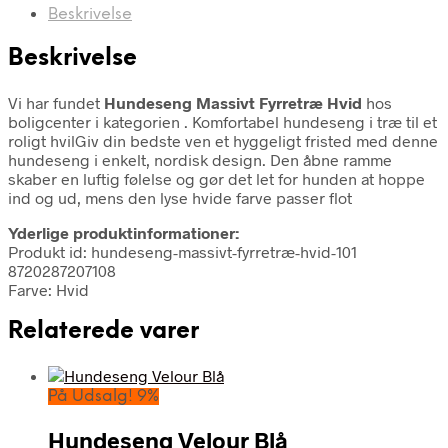
Beskrivelse
Beskrivelse
Vi har fundet
Hundeseng Massivt Fyrretræ Hvid
hos
boligcenter i kategorien
. Komfortabel hundeseng i træ til et
roligt hvilGiv din bedste ven et hyggeligt fristed med denne
hundeseng i enkelt, nordisk design. Den åbne ramme
skaber en luftig følelse og gør det let for hunden at hoppe
ind og ud, mens den lyse hvide farve passer flot
Yderlige produktinformationer:
Produkt id: hundeseng-massivt-fyrretræ-hvid-101
8720287207108
Farve: Hvid
Relaterede varer
På Udsalg! 9%
Hundeseng Velour Blå