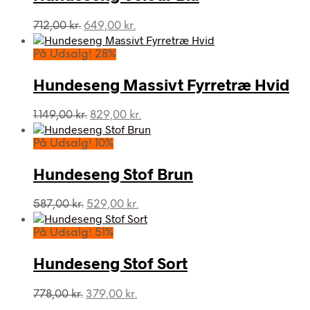
Den
Den
712,00
kr.
649,00
kr.
oprindelige
aktuelle
pris
pris
På Udsalg! 28%
var:
er:
712,00 kr..
649,00 kr..
Hundeseng Massivt Fyrretræ Hvid
Den
Den
1.149,00
kr.
829,00
kr.
oprindelige
aktuelle
pris
pris
På Udsalg! 10%
var:
er:
1.149,00 kr..
829,00 kr..
Hundeseng Stof Brun
Den
Den
587,00
kr.
529,00
kr.
oprindelige
aktuelle
pris
pris
På Udsalg! 51%
var:
er:
587,00 kr..
529,00 kr..
Hundeseng Stof Sort
Den
Den
778,00
kr.
379,00
kr.
oprindelige
aktuelle